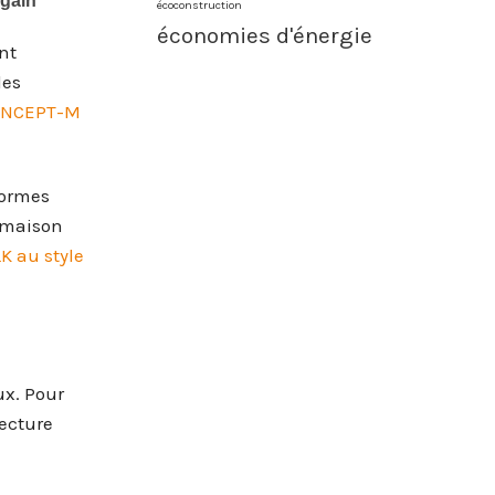
écoconstruction
économies d'énergie
nt
des
CONCEPT-M
normes
e maison
K au style
ux. Pour
tecture