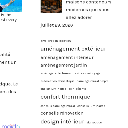
maisons conteneurs
modernes que vous
allez adorer
juillet 29, 2026
amélioration isolation
aménagement extérieur
alité
aménagement intérieur
ement un
aménagement jardin
aménager coin bureau
astuces nettoyage
automation domestique
carrelage mural propre
tique. Le
choisir luminaires
coin détente
rent des
confort thermique
conseils carrelage mural
conseils luminaires
conseils rénovation
design intérieur
domotique