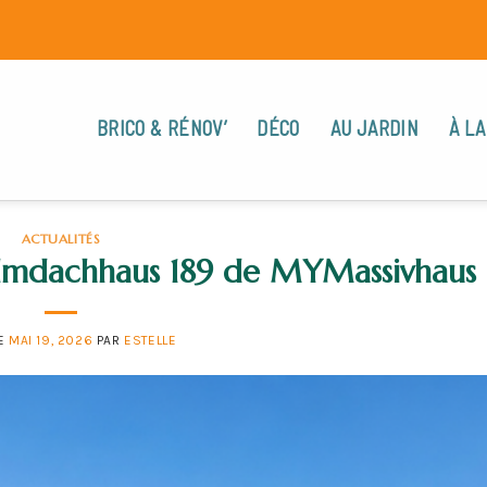
BRICO & RÉNOV’
DÉCO
AU JARDIN
À LA
ACTUALITÉS
lmdachhaus 189 de MYMassivhaus
LE
MAI 19, 2026
PAR
ESTELLE