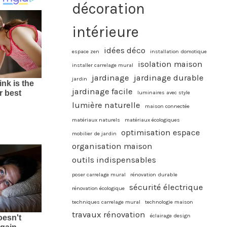
décoration
intérieure
idées déco
espace zen
installation domotique
isolation maison
installer carrelage mural
jardinage
jardinage durable
jardin
jardinage facile
luminaires avec style
lumière naturelle
maison connectée
matériaux naturels
matériaux écologiques
optimisation espace
mobilier de jardin
organisation maison
outils indispensables
poser carrelage mural
rénovation durable
sécurité électrique
rénovation écologique
techniques carrelage mural
technologie maison
travaux rénovation
éclairage design