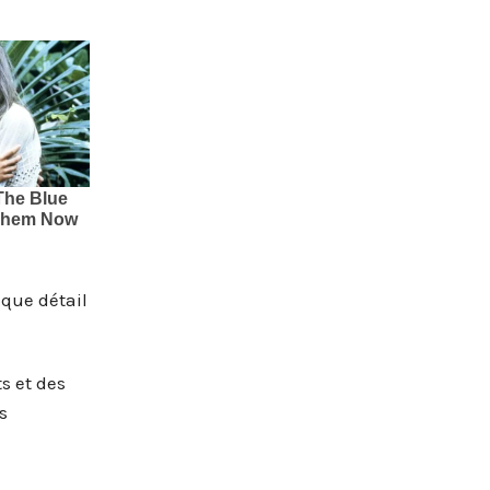
aque détail
s et des
s