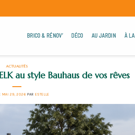
BRICO & RÉNOV’
DÉCO
AU JARDIN
À LA
ACTUALITÉS
LK au style Bauhaus de vos rêves
E
MAI 29, 2026
PAR
ESTELLE