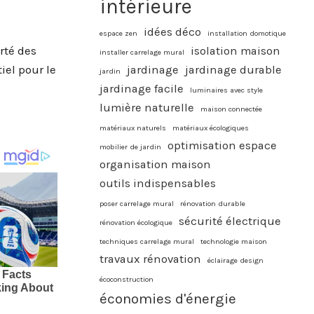
intérieure
idées déco
espace zen
installation domotique
rté des
isolation maison
installer carrelage mural
iel pour le
jardinage
jardinage durable
jardin
jardinage facile
luminaires avec style
lumière naturelle
maison connectée
matériaux naturels
matériaux écologiques
optimisation espace
mobilier de jardin
organisation maison
outils indispensables
poser carrelage mural
rénovation durable
sécurité électrique
rénovation écologique
techniques carrelage mural
technologie maison
travaux rénovation
éclairage design
écoconstruction
économies d'énergie