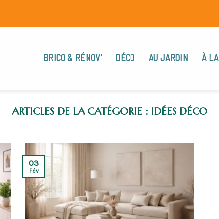
BRICO & RÉNOV’
DÉCO
AU JARDIN
À LA
IDÉES DÉCO
03
Fév