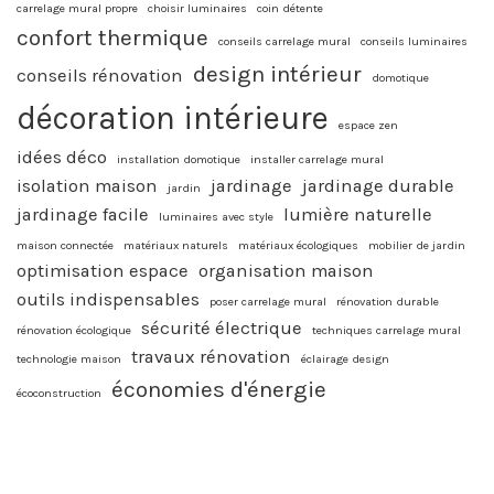
carrelage mural propre
choisir luminaires
coin détente
confort thermique
conseils carrelage mural
conseils luminaires
design intérieur
conseils rénovation
domotique
décoration intérieure
espace zen
idées déco
installation domotique
installer carrelage mural
isolation maison
jardinage
jardinage durable
jardin
jardinage facile
lumière naturelle
luminaires avec style
maison connectée
matériaux naturels
matériaux écologiques
mobilier de jardin
optimisation espace
organisation maison
outils indispensables
poser carrelage mural
rénovation durable
sécurité électrique
rénovation écologique
techniques carrelage mural
travaux rénovation
technologie maison
éclairage design
économies d'énergie
écoconstruction