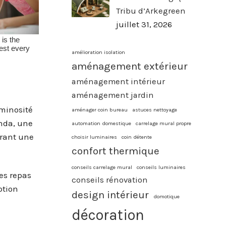
Tribu d’Arkegreen
juillet 31, 2026
amélioration isolation
aménagement extérieur
aménagement intérieur
aménagement jardin
uminosité
aménager coin bureau
astuces nettoyage
anda, une
automation domestique
carrelage mural propre
frant une
choisir luminaires
coin détente
confort thermique
conseils carrelage mural
conseils luminaires
es repas
conseils rénovation
ption
design intérieur
domotique
décoration