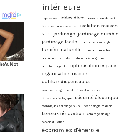
intérieure
idées déco
espace zen
installation domotique
isolation maison
installer carrelage mural
jardinage
jardinage durable
jardin
jardinage facile
luminaires avec style
lumière naturelle
maison connectée
matériaux naturels
matériaux écologiques
optimisation espace
mobilier de jardin
organisation maison
outils indispensables
poser carrelage mural
rénovation durable
sécurité électrique
rénovation écologique
techniques carrelage mural
technologie maison
travaux rénovation
éclairage design
écoconstruction
économies d'énergie