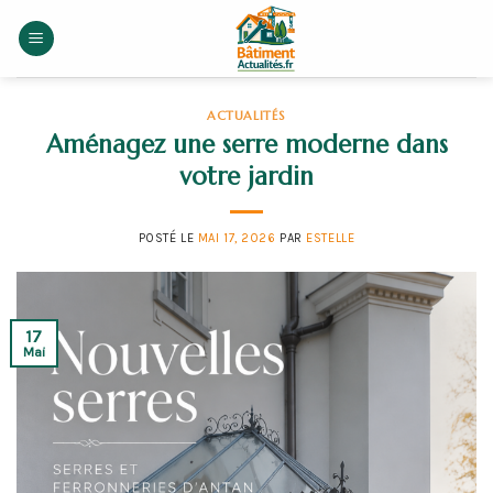
Skip
to
content
ACTUALITÉS
Aménagez une serre moderne dans
votre jardin
POSTÉ LE
MAI 17, 2026
PAR
ESTELLE
17
Mai