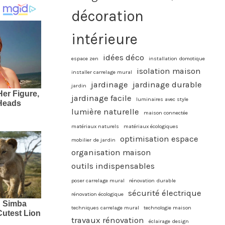
décoration
intérieure
idées déco
espace zen
installation domotique
isolation maison
installer carrelage mural
jardinage
jardinage durable
jardin
jardinage facile
luminaires avec style
lumière naturelle
maison connectée
matériaux naturels
matériaux écologiques
optimisation espace
mobilier de jardin
organisation maison
outils indispensables
poser carrelage mural
rénovation durable
sécurité électrique
rénovation écologique
techniques carrelage mural
technologie maison
travaux rénovation
éclairage design