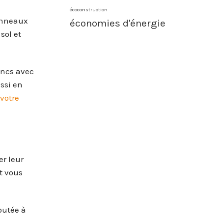
écoconstruction
panneaux
économies d'énergie
sol et
ancs avec
ssi en
votre
er leur
t vous
outée à