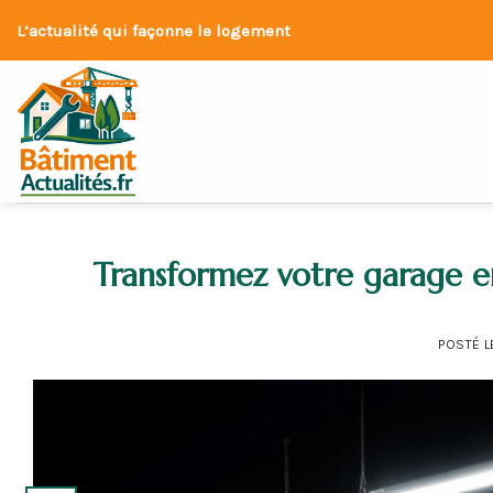
Skip
L’actualité qui façonne le logement
to
content
Transformez votre garage 
POSTÉ 