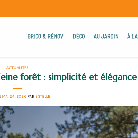
BRICO & RÉNOV’
DÉCO
AU JARDIN
À LA
ACTUALITÉS
ine forêt : simplicité et élégance
E
MAI 24, 2026
PAR
ESTELLE