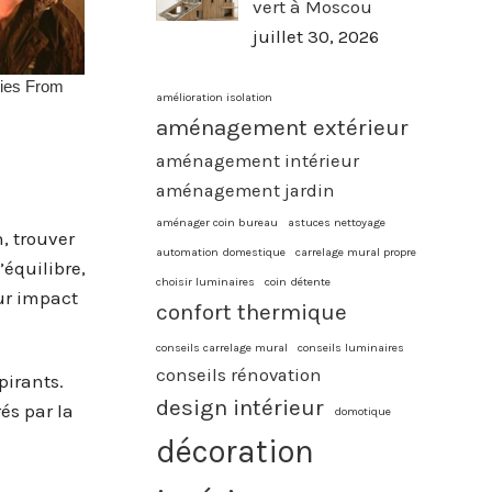
vert à Moscou
juillet 30, 2026
amélioration isolation
aménagement extérieur
aménagement intérieur
aménagement jardin
aménager coin bureau
astuces nettoyage
, trouver
automation domestique
carrelage mural propre
’équilibre,
choisir luminaires
coin détente
ur impact
confort thermique
conseils carrelage mural
conseils luminaires
conseils rénovation
pirants.
design intérieur
rés par la
domotique
décoration