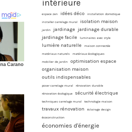
intérieure
idées déco
espace zen
installation domotique
isolation maison
installer carrelage mural
jardinage
jardinage durable
jardin
jardinage facile
luminaires avec style
lumière naturelle
maison connectée
matériaux naturels
matériaux écologiques
optimisation espace
mobilier de jardin
organisation maison
outils indispensables
poser carrelage mural
rénovation durable
sécurité électrique
rénovation écologique
techniques carrelage mural
technologie maison
travaux rénovation
éclairage design
écoconstruction
économies d'énergie