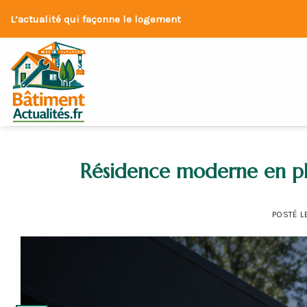
Skip
L’actualité qui façonne le logement
to
content
Résidence moderne en ple
POSTÉ L