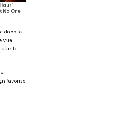
e dans le
e vue
nstante
es
gn favorise