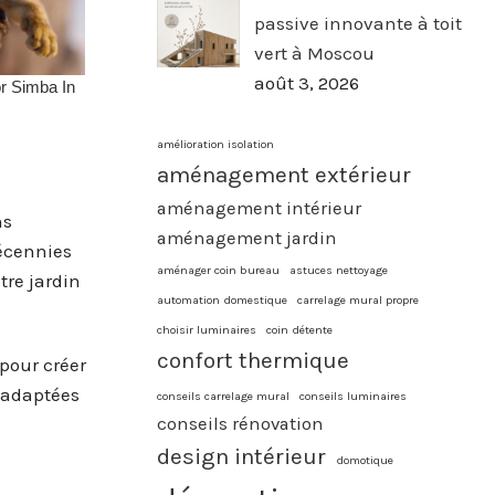
passive innovante à toit
vert à Moscou
août 3, 2026
amélioration isolation
aménagement extérieur
aménagement intérieur
ns
aménagement jardin
décennies
aménager coin bureau
astuces nettoyage
tre jardin
automation domestique
carrelage mural propre
choisir luminaires
coin détente
confort thermique
 pour créer
s adaptées
conseils carrelage mural
conseils luminaires
conseils rénovation
design intérieur
domotique