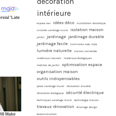
décoration
intérieure
idées déco
espace zen
installation domotique
isolation maison
installer carrelage mural
jardinage
jardinage durable
jardin
jardinage facile
luminaires avec style
lumière naturelle
maison connectée
matériaux naturels
matériaux écologiques
optimisation espace
mobilier de jardin
organisation maison
outils indispensables
poser carrelage mural
rénovation durable
sécurité électrique
rénovation écologique
techniques carrelage mural
technologie maison
travaux rénovation
éclairage design
écoconstruction