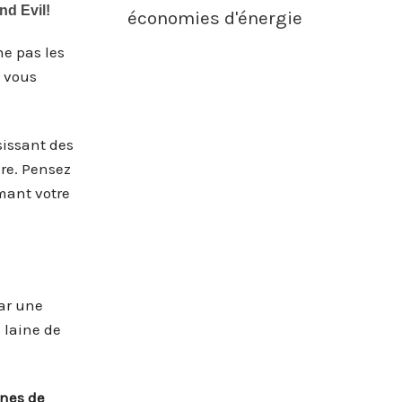
économies d'énergie
ne pas les
, vous
isissant des
ure. Pensez
mant votre
ar une
 laine de
nes de