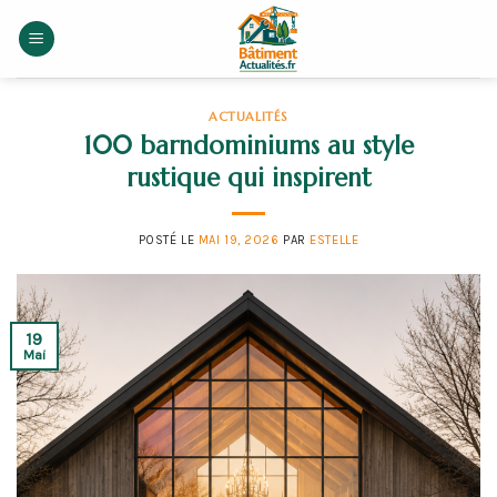
Skip
to
content
ACTUALITÉS
100 barndominiums au style
rustique qui inspirent
POSTÉ LE
MAI 19, 2026
PAR
ESTELLE
19
Mai