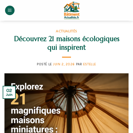
Skip
to
content
ACTUALITÉS
Découvrez 21 maisons écologiques
qui inspirent
POSTÉ LE
JUIN 2, 2026
PAR
ESTELLE
02
Juin