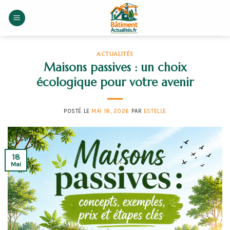
Skip
to
content
ACTUALITÉS
Maisons passives : un choix
écologique pour votre avenir
POSTÉ LE
MAI 18, 2026
PAR
ESTELLE
18
Mai