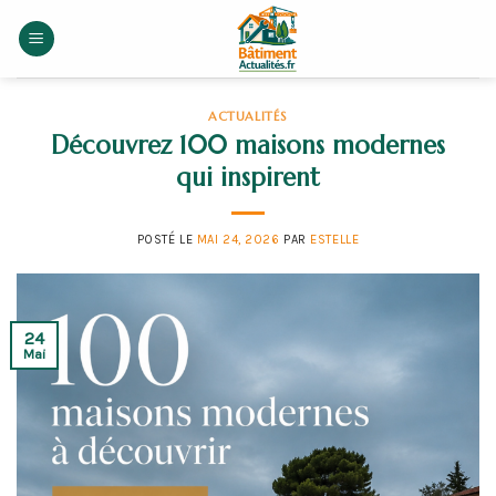
Skip
to
content
ACTUALITÉS
Découvrez 100 maisons modernes
qui inspirent
POSTÉ LE
MAI 24, 2026
PAR
ESTELLE
24
Mai