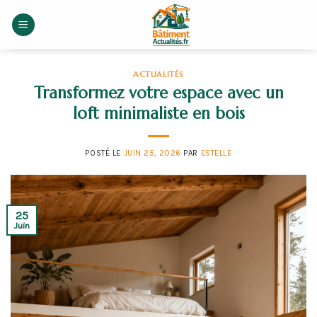
Skip
to
content
ACTUALITÉS
Transformez votre espace avec un
loft minimaliste en bois
POSTÉ LE
JUIN 25, 2026
PAR
ESTELLE
25
Juin