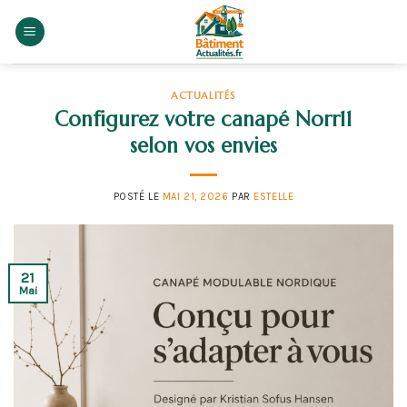
Skip
to
content
ACTUALITÉS
Configurez votre canapé Norr11
selon vos envies
POSTÉ LE
MAI 21, 2026
PAR
ESTELLE
21
Mai