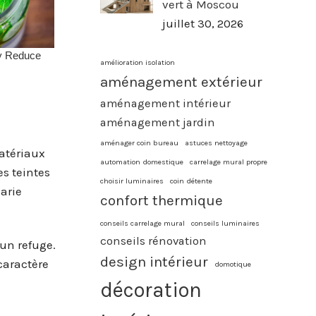
vert à Moscou
juillet 30, 2026
amélioration isolation
aménagement extérieur
aménagement intérieur
aménagement jardin
aménager coin bureau
astuces nettoyage
atériaux
automation domestique
carrelage mural propre
es teintes
choisir luminaires
coin détente
arie
confort thermique
conseils carrelage mural
conseils luminaires
conseils rénovation
 un refuge.
design intérieur
caractère
domotique
décoration