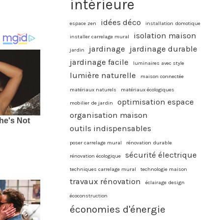
intérieure
idées déco
espace zen
installation domotique
isolation maison
installer carrelage mural
jardinage
jardinage durable
jardin
jardinage facile
luminaires avec style
lumière naturelle
maison connectée
matériaux naturels
matériaux écologiques
optimisation espace
mobilier de jardin
organisation maison
outils indispensables
poser carrelage mural
rénovation durable
sécurité électrique
rénovation écologique
techniques carrelage mural
technologie maison
travaux rénovation
éclairage design
écoconstruction
économies d'énergie