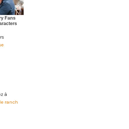
rs
se
ez à
yle ranch