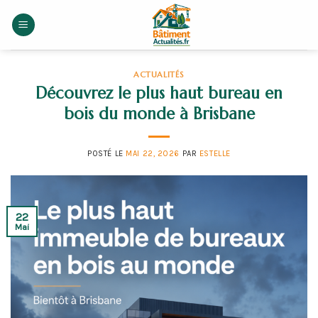
Skip
to
content
ACTUALITÉS
Découvrez le plus haut bureau en
bois du monde à Brisbane
POSTÉ LE
MAI 22, 2026
PAR
ESTELLE
22
Mai