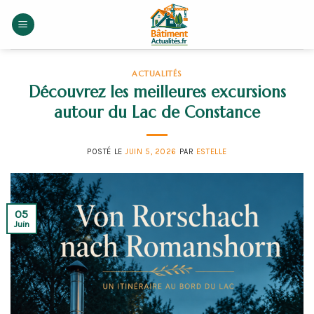
Skip
to
content
ACTUALITÉS
Découvrez les meilleures excursions
autour du Lac de Constance
POSTÉ LE
JUIN 5, 2026
PAR
ESTELLE
05
Juin