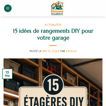
Skip
to
content
ACTUALITÉS
15 idées de rangements DIY pour
votre garage
POSTÉ LE
MAI 15, 2026
PAR
ESTELLE
15
Mai