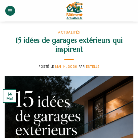
Skip
to
content
ACTUALITÉS
15 idées de garages extérieurs qui
inspirent
POSTÉ LE
MAI 14, 2026
PAR
ESTELLE
14
Mai