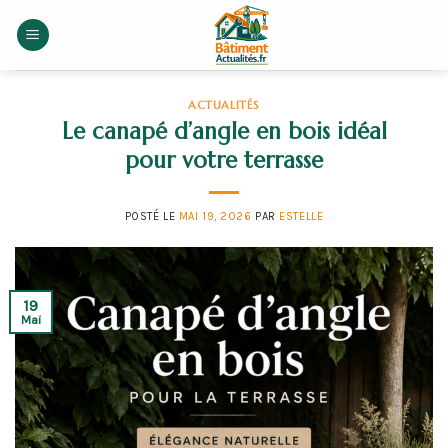
Skip
to
content
ACTUALITÉS
Le canapé d’angle en bois idéal
pour votre terrasse
POSTÉ LE
MAI 19, 2026
PAR
ESTELLE
19
Mai