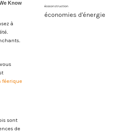
écoconstruction
économies d'énergie
nsez à
été.
anchants.
 vous
st
n féerique
ois sont
rences de