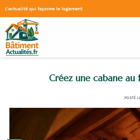
Skip
L’actualité qui façonne le logement
to
content
Créez une cabane au f
POSTÉ 