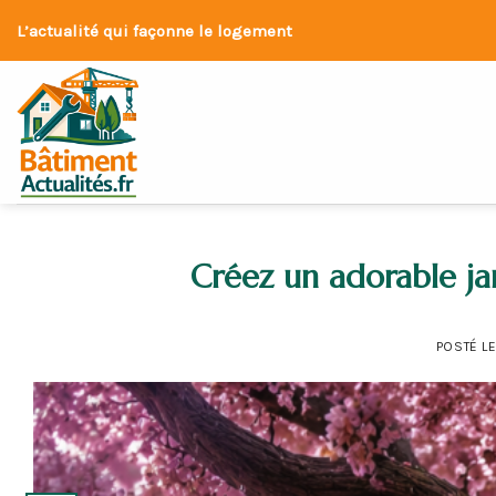
Skip
L’actualité qui façonne le logement
to
content
Créez un adorable ja
POSTÉ L