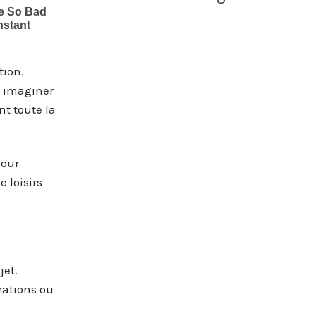
tion.
t imaginer
nt toute la
our
 loisirs
jet.
rations ou