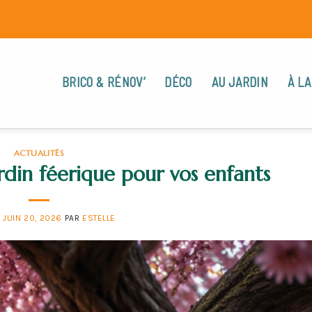
BRICO & RÉNOV’
DÉCO
AU JARDIN
À LA
ACTUALITÉS
rdin féerique pour vos enfants
E
JUIN 20, 2026
PAR
ESTELLE