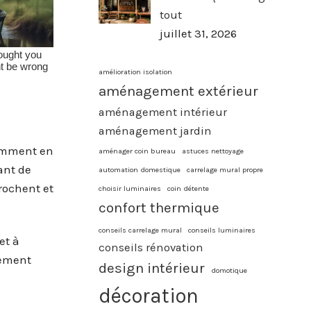
tout
juillet 31, 2026
amélioration isolation
aménagement extérieur
aménagement intérieur
aménagement jardin
tamment en
aménager coin bureau
astuces nettoyage
ant de
automation domestique
carrelage mural propre
rochent et
choisir luminaires
coin détente
confort thermique
conseils carrelage mural
conseils luminaires
et à
conseils rénovation
pement
design intérieur
domotique
décoration