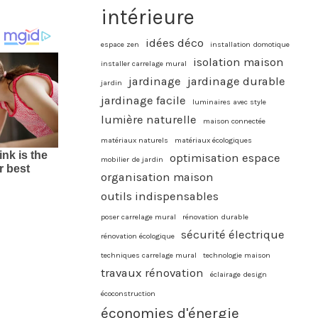
intérieure
idées déco
espace zen
installation domotique
isolation maison
installer carrelage mural
jardinage
jardinage durable
jardin
jardinage facile
luminaires avec style
lumière naturelle
maison connectée
matériaux naturels
matériaux écologiques
optimisation espace
mobilier de jardin
organisation maison
outils indispensables
poser carrelage mural
rénovation durable
sécurité électrique
rénovation écologique
techniques carrelage mural
technologie maison
travaux rénovation
éclairage design
écoconstruction
économies d'énergie