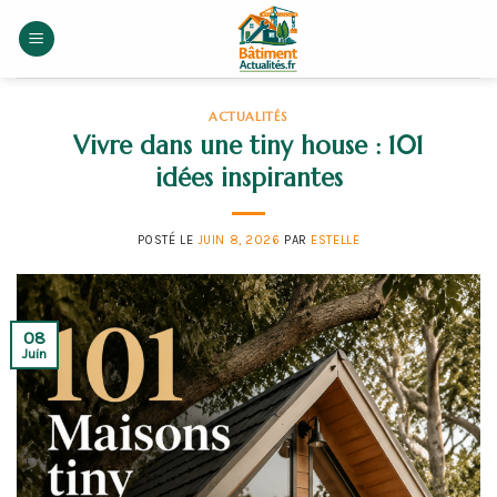
Skip
to
content
ACTUALITÉS
Vivre dans une tiny house : 101
idées inspirantes
POSTÉ LE
JUIN 8, 2026
PAR
ESTELLE
08
Juin