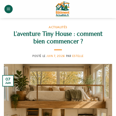
Skip
to
content
ACTUALITÉS
L’aventure Tiny House : comment
bien commencer ?
POSTÉ LE
JUIN 7, 2026
PAR
ESTELLE
07
Juin