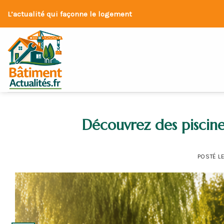
Skip
L’actualité qui façonne le logement
to
content
Découvrez des piscine
POSTÉ L