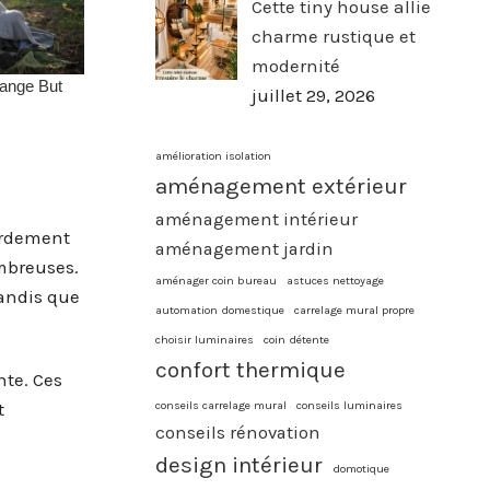
Cette tiny house allie
charme rustique et
modernité
juillet 29, 2026
amélioration isolation
aménagement extérieur
aménagement intérieur
bordement
aménagement jardin
ombreuses.
aménager coin bureau
astuces nettoyage
tandis que
automation domestique
carrelage mural propre
choisir luminaires
coin détente
confort thermique
nte. Ces
conseils carrelage mural
conseils luminaires
t
conseils rénovation
design intérieur
domotique