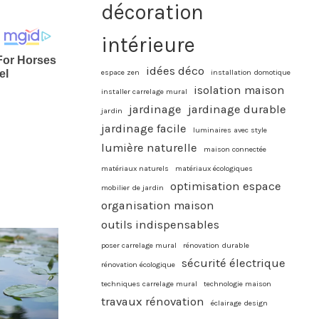
décoration
intérieure
idées déco
espace zen
installation domotique
isolation maison
installer carrelage mural
jardinage
jardinage durable
jardin
jardinage facile
luminaires avec style
lumière naturelle
maison connectée
matériaux naturels
matériaux écologiques
optimisation espace
mobilier de jardin
organisation maison
outils indispensables
poser carrelage mural
rénovation durable
sécurité électrique
rénovation écologique
techniques carrelage mural
technologie maison
travaux rénovation
éclairage design