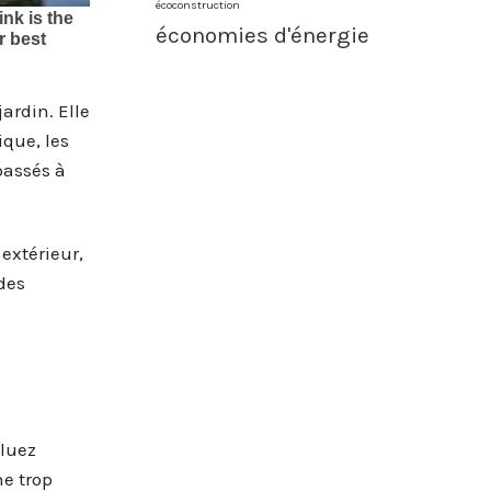
écoconstruction
économies d'énergie
ardin. Elle
ique, les
passés à
extérieur,
des
aluez
ne trop