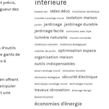
intérieure
t précis,
igueur des
idées déco
espace zen
installation domotique
isolation maison
installer carrelage mural
jardinage
jardinage durable
jardin
jardinage facile
luminaires avec style
lumière naturelle
maison connectée
matériaux naturels
matériaux écologiques
 d’outils
optimisation espace
mobilier de jardin
de gants de
organisation maison
es à
outils indispensables
poser carrelage mural
rénovation durable
sécurité électrique
rénovation écologique
en offrant
techniques carrelage mural
technologie maison
manipuler
travaux rénovation
éclairage design
nt une
écoconstruction
économies d'énergie