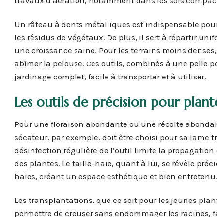
travaux d’aération, notamment dans les sols compac
Un râteau à dents métalliques est indispensable pour 
les résidus de végétaux. De plus, il sert à répartir un
une croissance saine. Pour les terrains moins denses, l
abîmer la pelouse. Ces outils, combinés à une pelle po
jardinage complet, facile à transporter et à utiliser.
Les outils de précision pour plante
Pour une floraison abondante ou une récolte abondante,
sécateur, par exemple, doit être choisi pour sa lame tr
désinfection régulière de l’outil limite la propagation
des plantes. Le taille-haie, quant à lui, se révèle pr
haies, créant un espace esthétique et bien entretenu
Les transplantations, que ce soit pour les jeunes plant
permettre de creuser sans endommager les racines, f