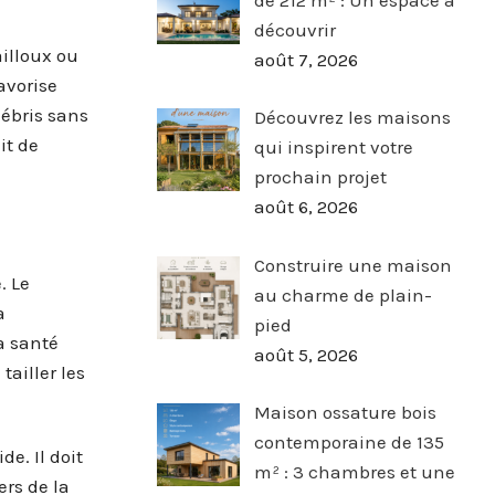
découvrir
ailloux ou
août 7, 2026
avorise
débris sans
Découvrez les maisons
it de
qui inspirent votre
prochain projet
août 6, 2026
Construire une maison
. Le
au charme de plain-
a
pied
a santé
août 5, 2026
ailler les
Maison ossature bois
contemporaine de 135
de. Il doit
m² : 3 chambres et une
rs de la