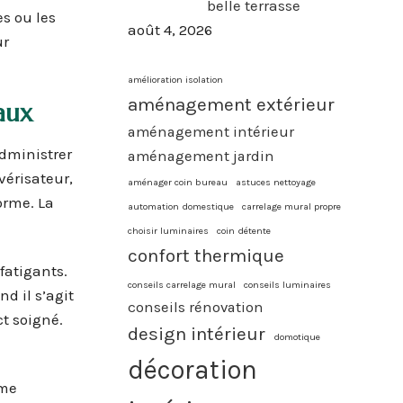
belle terrasse
es ou les
août 4, 2026
ur
amélioration isolation
aménagement extérieur
aux
aménagement intérieur
administrer
aménagement jardin
vérisateur,
aménager coin bureau
astuces nettoyage
orme. La
automation domestique
carrelage mural propre
choisir luminaires
coin détente
confort thermique
fatigants.
conseils carrelage mural
conseils luminaires
nd il s’agit
conseils rénovation
ct soigné.
design intérieur
domotique
décoration
ème