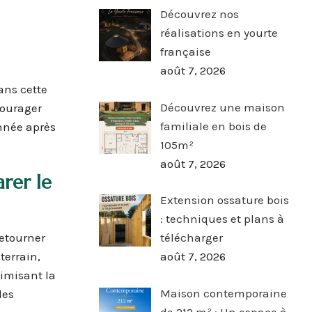
Découvrez nos
réalisations en yourte
française
août 7, 2026
ans cette
Découvrez une maison
courager
familiale en bois de
année après
105m²
août 7, 2026
rer le
Extension ossature bois
: techniques et plans à
retourner
télécharger
terrain,
août 7, 2026
nimisant la
Maison contemporaine
des
de 212 m² : Un espace à