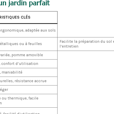
un jardin parfait
RISTIQUES CLÉS
ergonomique, adaptée aux sols
Facilite la préparation du sol 
étalliques ou à feuilles
l’entretien
variée, pomme amovible
 confort d’utilisation
, maniabilité
urelles, résistance accrue
léger
e ou thermique, facile
n
, facilité d’utilisation