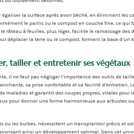
ts ou lourdement bétonnés.
égaliser la surface après avoir bêché, en éliminant les c
iformément le paillis ou le compost en couche fine, ce qui f
e râteau à feuilles, plus léger, facilite le ramassage des 
ur déplacer la terre ou le compost, forment la base d’un k
r, tailler et entretenir ses végétaux
 il ne faut pas négliger l’importance des outils de taille
anchante, sa prise confortable et sa facilité d’entretien. L
 de maladies et garantit des coupes propres, vitales pour l
écieux pour donner une forme harmonieuse aux arbustes ou t
.
s ou les bulbes, nécessitent un transplantoir précis et soli
avorisant ainsi un développement optimal. Dans cet unive