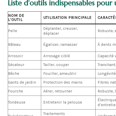
Liste d’outils indispensables pour 
NOM DE
UTILISATION PRINCIPALE
CARACTÉ
L’OUTIL
Déplanter, creuser,
Pelle
Robuste, 
déplacer
Râteau
Égaliser, ramasser
À dents m
Arrosoir
Arrosage ciblé
Capacité 
Sécateur
Tailler, couper
Tranchant,
Bêche
Fouiller, ameublir
Longévité
Gants de jardin
Protection des mains
Fibres nat
Fourche
Aérer, retourner
Robuste, 
Électriqu
Tondeuse
Entretenir la pelouse
d’entretie
Traitements
Pulvérisateur
Uniformité