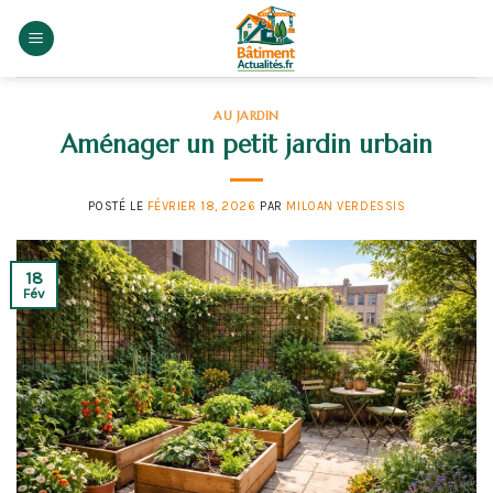
Skip
to
content
AU JARDIN
Aménager un petit jardin urbain
POSTÉ LE
FÉVRIER 18, 2026
PAR
MILOAN VERDESSIS
18
Fév