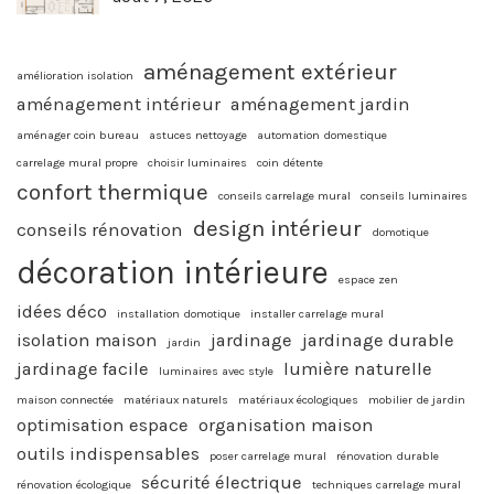
aménagement extérieur
amélioration isolation
aménagement intérieur
aménagement jardin
aménager coin bureau
astuces nettoyage
automation domestique
carrelage mural propre
choisir luminaires
coin détente
confort thermique
conseils carrelage mural
conseils luminaires
design intérieur
conseils rénovation
domotique
décoration intérieure
espace zen
idées déco
installation domotique
installer carrelage mural
isolation maison
jardinage
jardinage durable
jardin
jardinage facile
lumière naturelle
luminaires avec style
maison connectée
matériaux naturels
matériaux écologiques
mobilier de jardin
optimisation espace
organisation maison
outils indispensables
poser carrelage mural
rénovation durable
sécurité électrique
rénovation écologique
techniques carrelage mural