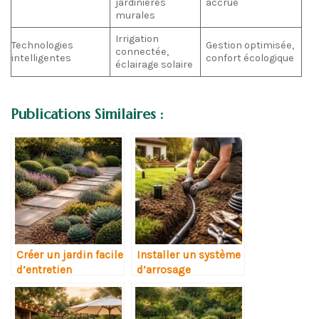
jardinières
accrue
murales
Irrigation
Technologies
Gestion optimisée,
connectée,
intelligentes
confort écologique
éclairage solaire
Publications Similaires :
Créer un jardin facile
Installer un système
d’entretien
d’arrosage
automatique