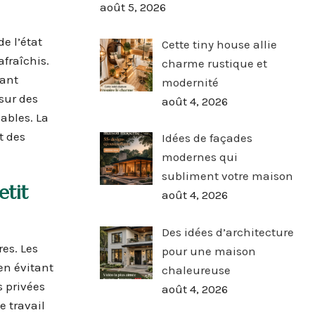
août 5, 2026
de l’état
Cette tiny house allie
fraîchis.
charme rustique et
mant
modernité
sur des
août 4, 2026
ables. La
t des
Idées de façades
modernes qui
subliment votre maison
etit
août 4, 2026
Des idées d’architecture
res. Les
pour une maison
en évitant
chaleureuse
s privées
août 4, 2026
 travail