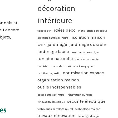
décoration
intérieure
onnels et
 ou encore
idées déco
espace zen
installation domotique
bjets,
isolation maison
installer carrelage mural
jardinage
jardinage durable
jardin
jardinage facile
luminaires avec style
lumière naturelle
maison connectée
matériaux naturels
matériaux écologiques
optimisation espace
mobilier de jardin
organisation maison
outils indispensables
poser carrelage mural
rénovation durable
sécurité électrique
rénovation écologique
es
techniques carrelage mural
technologie maison
travaux rénovation
éclairage design