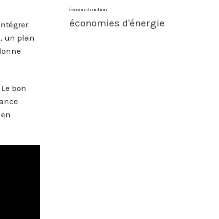
écoconstruction
économies d'énergie
intégrer
e, un plan
 donne
. Le bon
iance
 en