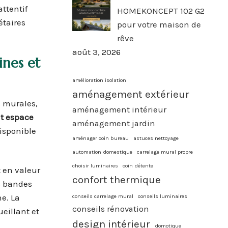
ttentif
HOMEKONCEPT 102 G2
étaires
pour votre maison de
rêve
août 3, 2026
ines et
amélioration isolation
aménagement extérieur
s murales,
aménagement intérieur
 espace
aménagement jardin
isponible
aménager coin bureau
astuces nettoyage
automation domestique
carrelage mural propre
choisir luminaires
coin détente
t en valeur
confort thermique
s bandes
e. La
conseils carrelage mural
conseils luminaires
conseils rénovation
eillant et
design intérieur
domotique