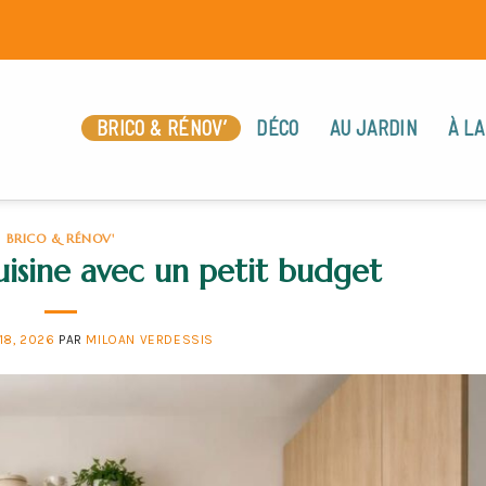
BRICO & RÉNOV’
DÉCO
AU JARDIN
À LA
BRICO & RÉNOV'
isine avec un petit budget
18, 2026
PAR
MILOAN VERDESSIS