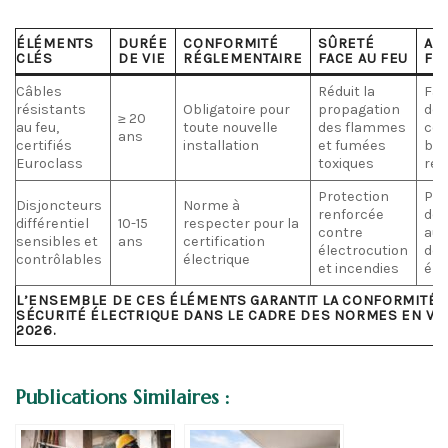
ÉLÉMENTS
DURÉE
CONFORMITÉ
SÛRETÉ
AD
CLÉS
DE VIE
RÉGLEMENTAIRE
FACE AU FEU
FU
Câbles
Réduit la
Faci
résistants
Obligatoire pour
propagation
de 
≥ 20
au feu,
toute nouvelle
des flammes
con
ans
certifiés
installation
et fumées
bor
Euroclass
toxiques
rec
Protection
Per
Disjoncteurs
Norme à
renforcée
dét
différentiel
10-15
respecter pour la
contre
aut
sensibles et
ans
certification
électrocution
des
contrôlables
électrique
et incendies
éle
L’ENSEMBLE DE CES ÉLÉMENTS GARANTIT LA CONFORMITÉ E
SÉCURITÉ ÉLECTRIQUE DANS LE CADRE DES NORMES EN VI
2026.
Publications Similaires :