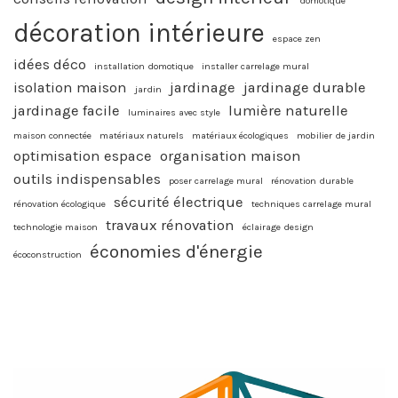
domotique
décoration intérieure
espace zen
idées déco
installation domotique
installer carrelage mural
isolation maison
jardinage
jardinage durable
jardin
jardinage facile
lumière naturelle
luminaires avec style
maison connectée
matériaux naturels
matériaux écologiques
mobilier de jardin
optimisation espace
organisation maison
outils indispensables
poser carrelage mural
rénovation durable
sécurité électrique
rénovation écologique
techniques carrelage mural
travaux rénovation
technologie maison
éclairage design
économies d'énergie
écoconstruction