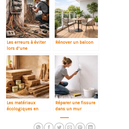
Les erreurs à éviter
Rénover un balcon
lors d’une
rénovation
électrique
Les matériaux
Réparer une fissure
écologiques en
dans un mur
rénovation
intérieur