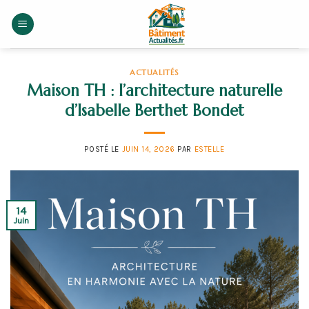
Skip
to
content
ACTUALITÉS
Maison TH : l’architecture naturelle
d’Isabelle Berthet Bondet
POSTÉ LE
JUIN 14, 2026
PAR
ESTELLE
14
Juin