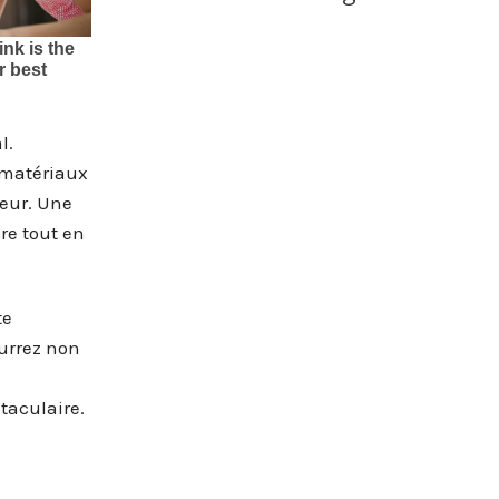
l.
 matériaux
ieur. Une
re tout en
te
urrez non
taculaire.