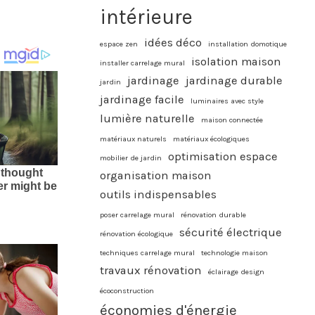
intérieure
idées déco
espace zen
installation domotique
isolation maison
installer carrelage mural
jardinage
jardinage durable
jardin
jardinage facile
luminaires avec style
lumière naturelle
maison connectée
matériaux naturels
matériaux écologiques
optimisation espace
mobilier de jardin
organisation maison
outils indispensables
poser carrelage mural
rénovation durable
sécurité électrique
rénovation écologique
techniques carrelage mural
technologie maison
travaux rénovation
éclairage design
écoconstruction
économies d'énergie