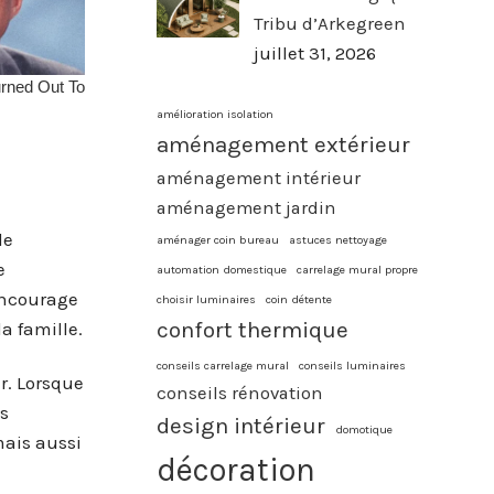
Tribu d’Arkegreen
juillet 31, 2026
amélioration isolation
aménagement extérieur
aménagement intérieur
aménagement jardin
de
aménager coin bureau
astuces nettoyage
e
automation domestique
carrelage mural propre
encourage
choisir luminaires
coin détente
confort thermique
a famille.
conseils carrelage mural
conseils luminaires
r. Lorsque
conseils rénovation
es
design intérieur
domotique
mais aussi
décoration