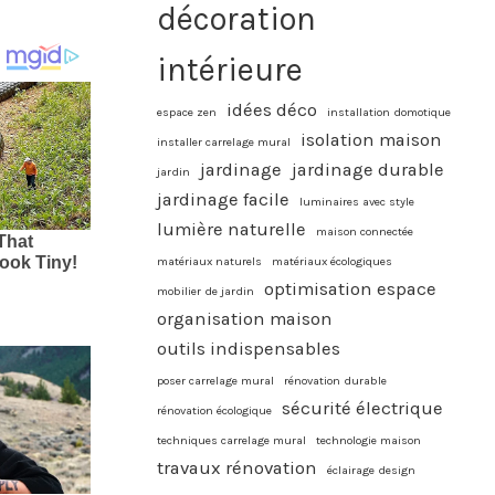
décoration
intérieure
idées déco
espace zen
installation domotique
isolation maison
installer carrelage mural
jardinage
jardinage durable
jardin
jardinage facile
luminaires avec style
lumière naturelle
maison connectée
matériaux naturels
matériaux écologiques
optimisation espace
mobilier de jardin
organisation maison
outils indispensables
poser carrelage mural
rénovation durable
sécurité électrique
rénovation écologique
techniques carrelage mural
technologie maison
travaux rénovation
éclairage design