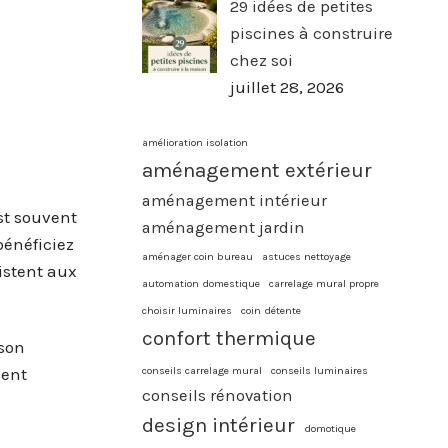
29 idées de petites
piscines à construire
chez soi
juillet 28, 2026
amélioration isolation
aménagement extérieur
aménagement intérieur
st souvent
aménagement jardin
bénéficiez
aménager coin bureau
astuces nettoyage
sistent aux
automation domestique
carrelage mural propre
choisir luminaires
coin détente
confort thermique
ison
conseils carrelage mural
conseils luminaires
ment
conseils rénovation
design intérieur
domotique