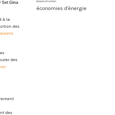
écoconstruction
économies d'énergie
d à la
sition des
maisons
Les
outer des
éco-
èrement
ant des