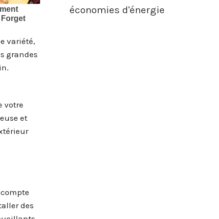
économies d'énergie
e variété,
es grandes
in.
e votre
euse et
xtérieur
n compte
taller des
ueillants.