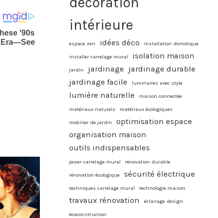
décoration
intérieure
idées déco
espace zen
installation domotique
isolation maison
installer carrelage mural
jardinage
jardinage durable
jardin
jardinage facile
luminaires avec style
lumière naturelle
maison connectée
matériaux naturels
matériaux écologiques
optimisation espace
mobilier de jardin
organisation maison
outils indispensables
poser carrelage mural
rénovation durable
sécurité électrique
rénovation écologique
techniques carrelage mural
technologie maison
travaux rénovation
éclairage design
écoconstruction