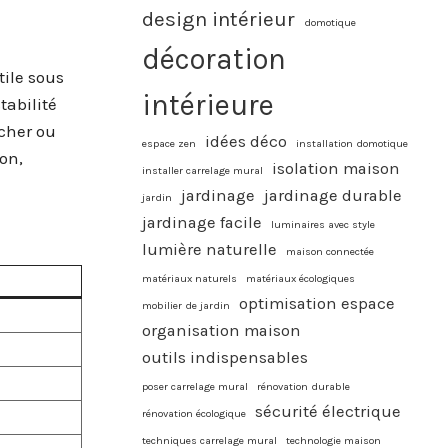
design intérieur
domotique
décoration
tile sous
intérieure
tabilité
ncher ou
idées déco
espace zen
installation domotique
on,
isolation maison
installer carrelage mural
jardinage
jardinage durable
jardin
jardinage facile
luminaires avec style
lumière naturelle
maison connectée
matériaux naturels
matériaux écologiques
optimisation espace
mobilier de jardin
organisation maison
outils indispensables
poser carrelage mural
rénovation durable
sécurité électrique
rénovation écologique
techniques carrelage mural
technologie maison