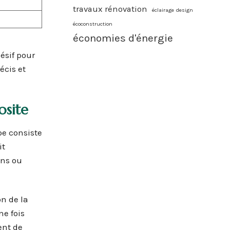
travaux rénovation
éclairage design
écoconstruction
économies d'énergie
ésif pour
écis et
osite
pe consiste
it
ons ou
on de la
ne fois
ent de