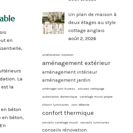
Un plan de maison à
rable
deux étages au style
cottage anglais
ois
août 2, 2026
out en
ssentielle,
amélioration isolation
aménagement extérieur
ultérieurs
aménagement intérieur
dation. La
aménagement jardin
 est la
aménager coin bureau
astuces nettoyage
automation domestique
carrelage mural propre
choisir luminaires
coin détente
s en béton
confort thermique
e en béton,
conseils carrelage mural
conseils luminaires
 En
conseils rénovation