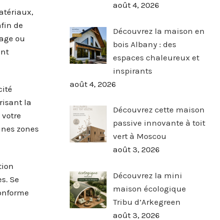
août 4, 2026
atériaux,
afin de
Découvrez la maison en
nage ou
bois Albany : des
ent
espaces chaleureux et
inspirants
août 4, 2026
cité
risant la
Découvrez cette maison
 votre
passive innovante à toit
aines zones
vert à Moscou
août 3, 2026
tion
Découvrez la mini
s. Se
maison écologique
conforme
Tribu d’Arkegreen
août 3, 2026