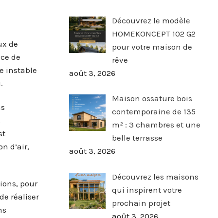
Découvrez le modèle
HOMEKONCEPT 102 G2
ux de
pour votre maison de
ace de
rêve
e instable
août 3, 2026
.
Maison ossature bois
ns
contemporaine de 135
,
m² : 3 chambres et une
st
belle terrasse
n d’air,
août 3, 2026
Découvrez les maisons
ions, pour
qui inspirent votre
de réaliser
prochain projet
ns
août 3, 2026