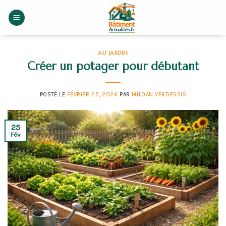
Skip
to
content
AU JARDIN
Créer un potager pour débutant
POSTÉ LE
FÉVRIER 25, 2026
PAR
MILOAN VERDESSIS
25
Fév