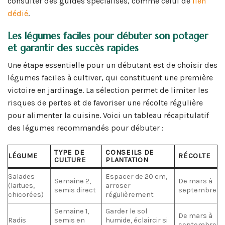
consulter des guides spécialisés, comme celui de
lien
dédié
.
Les légumes faciles pour débuter son potager
et garantir des succès rapides
Une étape essentielle pour un débutant est de choisir des
légumes faciles à cultiver, qui constituent une première
victoire en jardinage. La sélection permet de limiter les
risques de pertes et de favoriser une récolte régulière
pour alimenter la cuisine. Voici un tableau récapitulatif
des légumes recommandés pour débuter :
TYPE DE
CONSEILS DE
LÉGUME
RÉCOLTE
CULTURE
PLANTATION
Salades
Espacer de 20 cm,
Semaine 2,
De mars à
(laitues,
arroser
semis direct
septembre
chicorées)
régulièrement
Semaine 1,
Garder le sol
De mars à
Radis
semis en
humide, éclaircir si
septembre