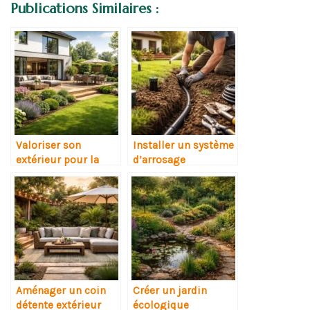
Publications Similaires :
Valoriser son
Installer un système
extérieur pour la
d’arrosage
revente
automatique
Aménager un coin
Créer un jardin
détente extérieur
écologique