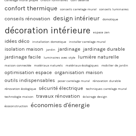
carrelage mural propre
choisir luminaires
coin détente
confort thermique
conseils carrelage mural
conseils luminaires
design intérieur
conseils rénovation
domotique
décoration intérieure
espace zen
idées déco
installation domotique
installer carrelage mural
isolation maison
jardinage
jardinage durable
jardin
jardinage facile
lumière naturelle
luminaires avec style
maison connectée
matériaux naturels
matériaux écologiques
mobilier de jardin
optimisation espace
organisation maison
outils indispensables
poser carrelage mural
rénovation durable
sécurité électrique
rénovation écologique
techniques carrelage mural
travaux rénovation
technologie maison
éclairage design
économies d'énergie
écoconstruction