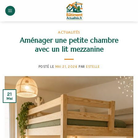
Skip
to
content
ACTUALITÉS
Aménager une petite chambre
avec un lit mezzanine
POSTÉ LE
MAI 21, 2026
PAR
ESTELLE
21
Mai