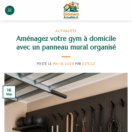
Skip
to
content
ACTUALITÉS
Aménagez votre gym à domicile
avec un panneau mural organisé
POSTÉ LE
MAI 16, 2026
PAR
ESTELLE
16
Mai