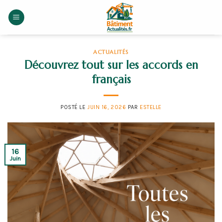
Skip
to
content
ACTUALITÉS
Découvrez tout sur les accords en
français
POSTÉ LE
JUIN 16, 2026
PAR
ESTELLE
16
Juin