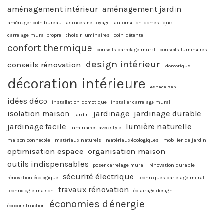
aménagement intérieur
aménagement jardin
aménager coin bureau
astuces nettoyage
automation domestique
carrelage mural propre
choisir luminaires
coin détente
confort thermique
conseils carrelage mural
conseils luminaires
design intérieur
conseils rénovation
domotique
décoration intérieure
espace zen
idées déco
installation domotique
installer carrelage mural
isolation maison
jardinage
jardinage durable
jardin
jardinage facile
lumière naturelle
luminaires avec style
maison connectée
matériaux naturels
matériaux écologiques
mobilier de jardin
optimisation espace
organisation maison
outils indispensables
poser carrelage mural
rénovation durable
sécurité électrique
rénovation écologique
techniques carrelage mural
travaux rénovation
technologie maison
éclairage design
économies d'énergie
écoconstruction