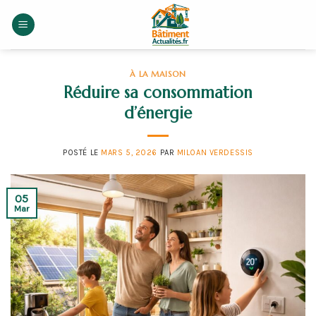
Skip
to
content
À LA MAISON
Réduire sa consommation
d’énergie
POSTÉ LE
MARS 5, 2026
PAR
MILOAN VERDESSIS
05
Mar