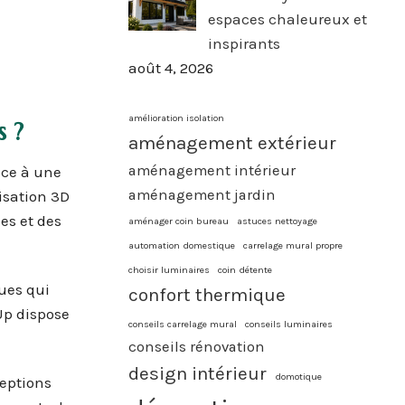
espaces chaleureux et
inspirants
août 4, 2026
amélioration isolation
 ?
aménagement extérieur
aménagement intérieur
âce à une
aménagement jardin
lisation 3D
es et des
aménager coin bureau
astuces nettoyage
automation domestique
carrelage mural propre
choisir luminaires
coin détente
ues qui
confort thermique
Up dispose
conseils carrelage mural
conseils luminaires
conseils rénovation
design intérieur
domotique
ceptions