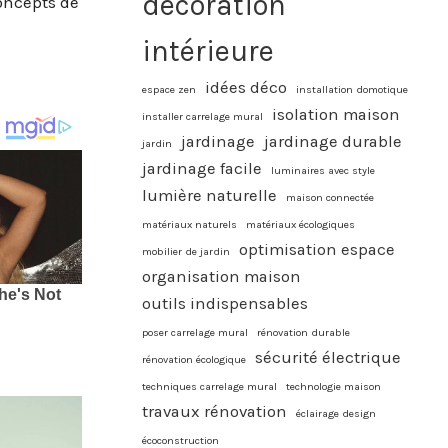
décoration
concepts de
intérieure
idées déco
espace zen
installation domotique
isolation maison
installer carrelage mural
jardinage
jardinage durable
jardin
jardinage facile
luminaires avec style
lumière naturelle
maison connectée
matériaux naturels
matériaux écologiques
optimisation espace
mobilier de jardin
organisation maison
outils indispensables
poser carrelage mural
rénovation durable
sécurité électrique
rénovation écologique
techniques carrelage mural
technologie maison
travaux rénovation
éclairage design
écoconstruction