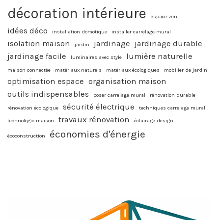
décoration intérieure
espace zen
idées déco
installation domotique
installer carrelage mural
isolation maison
jardinage
jardinage durable
jardin
jardinage facile
lumière naturelle
luminaires avec style
maison connectée
matériaux naturels
matériaux écologiques
mobilier de jardin
optimisation espace
organisation maison
outils indispensables
poser carrelage mural
rénovation durable
sécurité électrique
rénovation écologique
techniques carrelage mural
travaux rénovation
technologie maison
éclairage design
économies d'énergie
écoconstruction