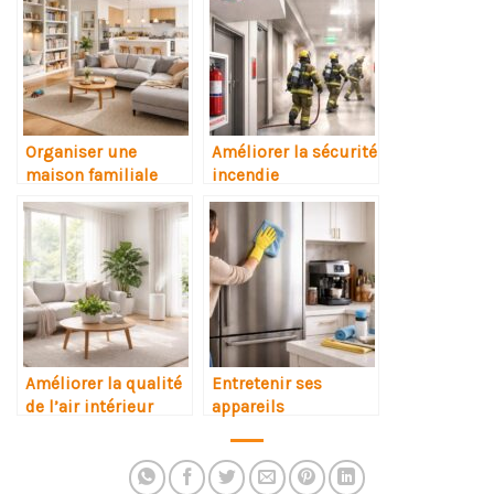
Organiser une
Améliorer la sécurité
maison familiale
incendie
Améliorer la qualité
Entretenir ses
de l’air intérieur
appareils
électroménagers