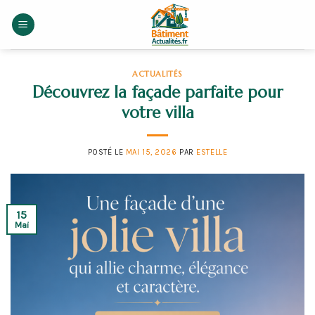
Skip
to
content
ACTUALITÉS
Découvrez la façade parfaite pour
votre villa
POSTÉ LE
MAI 15, 2026
PAR
ESTELLE
15
Mai