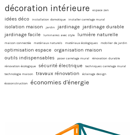
décoration intérieure
espace zen
idées déco
installation domotique
installer carrelage mural
isolation maison
jardinage
jardinage durable
jardin
jardinage facile
lumière naturelle
luminaires avec style
maison connectée
matériaux naturels
matériaux écologiques
mobilier de jardin
optimisation espace
organisation maison
outils indispensables
poser carrelage mural
rénovation durable
sécurité électrique
rénovation écologique
techniques carrelage mural
travaux rénovation
technologie maison
éclairage design
économies d'énergie
écoconstruction