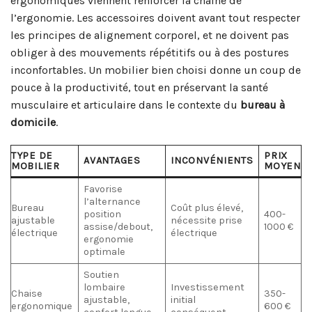
ergonomiques viennent renforcer la chaîne de
l’ergonomie. Les accessoires doivent avant tout respecter
les principes de alignement corporel, et ne doivent pas
obliger à des mouvements répétitifs ou à des postures
inconfortables. Un mobilier bien choisi donne un coup de
pouce à la productivité, tout en préservant la santé
musculaire et articulaire dans le contexte du
bureau à
domicile
.
TYPE DE
PRIX
AVANTAGES
INCONVÉNIENTS
MOBILIER
MOYEN
Favorise
l’alternance
Bureau
Coût plus élevé,
position
400-
ajustable
nécessite prise
assise/debout,
1000 €
électrique
électrique
ergonomie
optimale
Soutien
lombaire
Investissement
Chaise
350-
ajustable,
initial
ergonomique
600 €