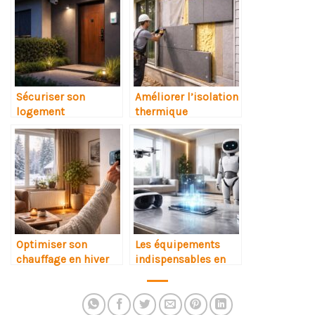
Sécuriser son
Améliorer l’isolation
logement
thermique
Optimiser son
Les équipements
chauffage en hiver
indispensables en
2026