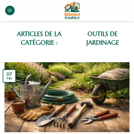
Skip
to
content
OUTILS DE
JARDINAGE
07
Fév