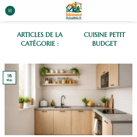
Skip
to
content
CUISINE PETIT
BUDGET
18
Mai