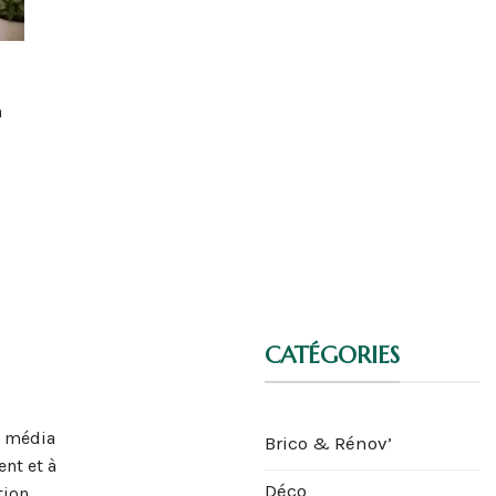
à
CATÉGORIES
n média
Brico & Rénov’
nt et à
Déco
tion,