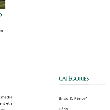
0
on
CATÉGORIES
n média
Brico & Rénov’
nt et à
Déco
tion,