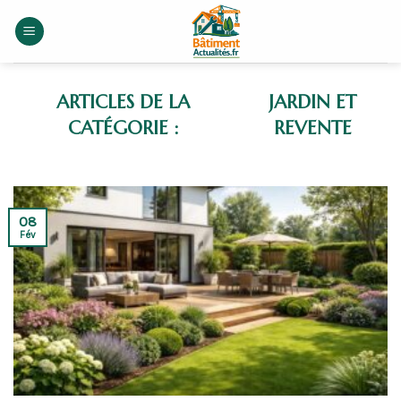
Skip
to
content
JARDIN ET
REVENTE
08
Fév