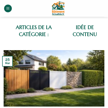
Skip
to
content
IDÉE DE
CONTENU
25
Mar